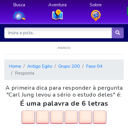
Busca
Aventura
Sobre
ANÚNCIO
Home
Antigo Egito
Grupo 200
Fase 04
Resposta
A primeira dica para responder à pergunta
"Carl Jung levou a sério o estudo deles" é:
É uma palavra de 6 letras