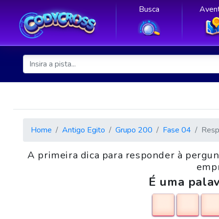
Busca
Avent
Home
Antigo Egito
Grupo 200
Fase 04
Resp
A primeira dica para responder à pergu
empr
É uma palav