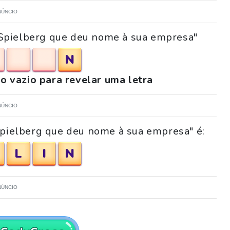
NÚNCIO
e Spielberg que deu nome à sua empresa"
N
o vazio para revelar uma letra
NÚNCIO
Spielberg que deu nome à sua empresa" é:
L
I
N
NÚNCIO