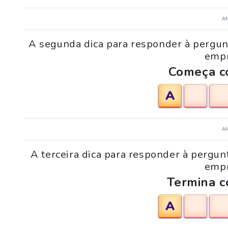
A
A segunda dica para responder à pergun
empr
Começa co
A
A
A terceira dica para responder à pergu
empr
Termina c
A