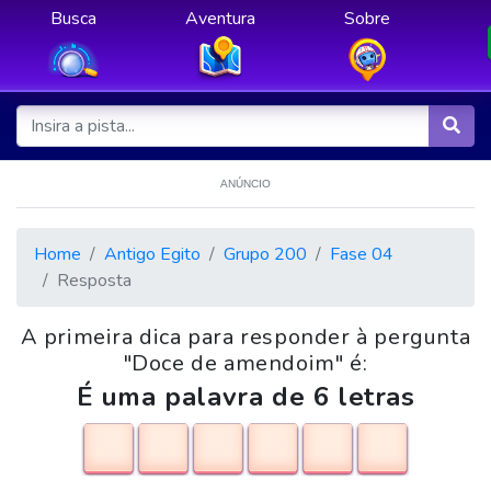
Busca
Aventura
Sobre
ANÚNCIO
Home
Antigo Egito
Grupo 200
Fase 04
Resposta
A primeira dica para responder à pergunta
"Doce de amendoim" é:
É uma palavra de 6 letras