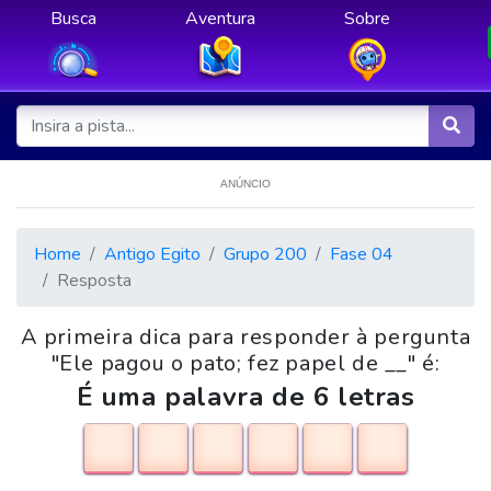
Busca
Aventura
Sobre
ANÚNCIO
Home
Antigo Egito
Grupo 200
Fase 04
Resposta
A primeira dica para responder à pergunta
"Ele pagou o pato; fez papel de __" é:
É uma palavra de 6 letras