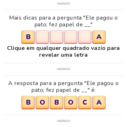
ANÚNCIO
Mais dicas para a pergunta "Ele pagou o
pato; fez papel de __"
B
A
Clique em qualquer quadrado vazio para
revelar uma letra
ANÚNCIO
A resposta para a pergunta "Ele pagou o
pato; fez papel de __" é:
B
O
B
O
C
A
ANÚNCIO