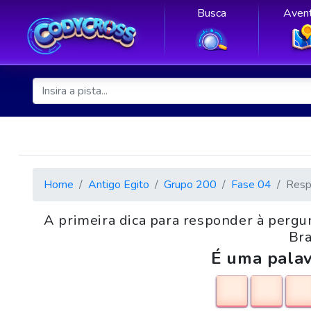
Busca
Avent
Home
Antigo Egito
Grupo 200
Fase 04
Resp
A primeira dica para responder à pergu
Bra
É uma palav