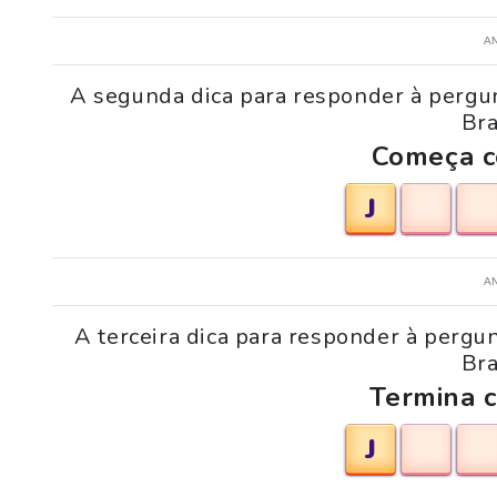
A
A segunda dica para responder à pergun
Bra
Começa co
J
A
A terceira dica para responder à pergu
Bra
Termina c
J