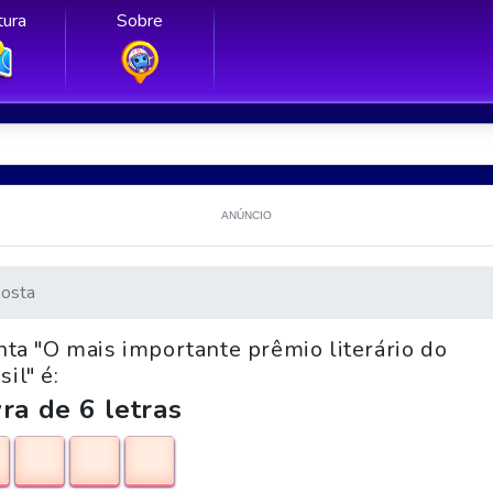
ura
Sobre
ANÚNCIO
osta
nta "O mais importante prêmio literário do
sil" é:
ra de 6 letras