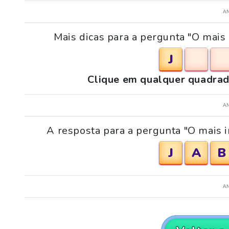
A
Mais dicas para a pergunta "O mais 
J
Clique em qualquer quadrad
A
A resposta para a pergunta "O mais i
J
A
B
A