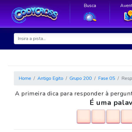
Busca
Avent
Home
Antigo Egito
Grupo 200
Fase 05
Resp
A primeira dica para responder à pergunt
É uma palav