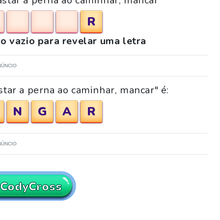
astar a perna ao caminhar, mancar"
R
o vazio para revelar uma letra
NÚNCIO
star a perna ao caminhar, mancar" é:
N
G
A
R
NÚNCIO
 CodyCross