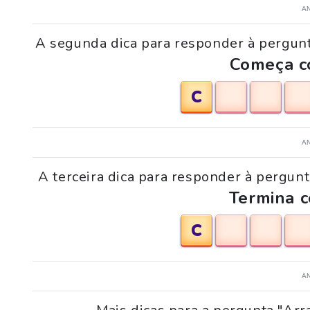
A
A segunda dica para responder à pergunt
Começa co
C
A
A terceira dica para responder à pergunt
Termina c
C
A