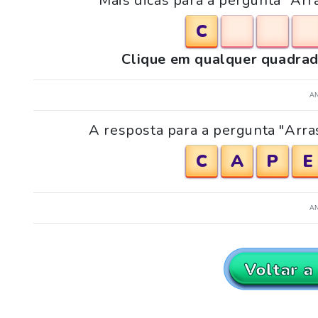
Mais dicas para a pergunta "Arr
C
Clique em qualquer quadrad
A
A resposta para a pergunta "Arra
C
A
P
E
A
Voltar a