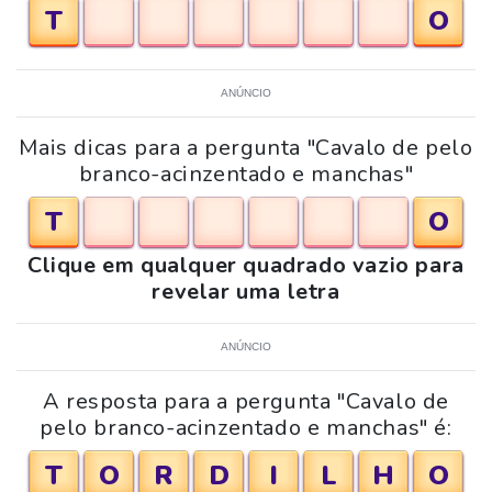
T
O
ANÚNCIO
Mais dicas para a pergunta "Cavalo de pelo
branco-acinzentado e manchas"
T
O
Clique em qualquer quadrado vazio para
revelar uma letra
ANÚNCIO
A resposta para a pergunta "Cavalo de
pelo branco-acinzentado e manchas" é:
T
O
R
D
I
L
H
O