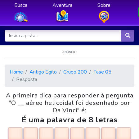
Busca
Aventura
Sobre
ANÚNCIO
Home
Antigo Egito
Grupo 200
Fase 05
Resposta
A primeira dica para responder à pergunta
"O __ aéreo helicoidal foi desenhado por
Da Vinci" é:
É uma palavra de 8 letras