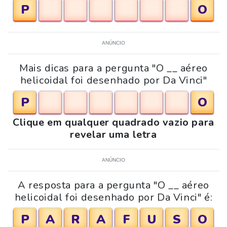
P
O
ANÚNCIO
Mais dicas para a pergunta "O __ aéreo
helicoidal foi desenhado por Da Vinci"
P
O
Clique em qualquer quadrado vazio para
revelar uma letra
ANÚNCIO
A resposta para a pergunta "O __ aéreo
helicoidal foi desenhado por Da Vinci" é:
P
A
R
A
F
U
S
O