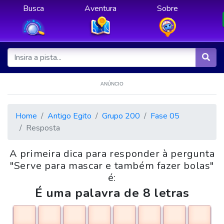
Busca
Aventura
Sobre
ANÚNCIO
Home
Antigo Egito
Grupo 200
Fase 05
Resposta
A primeira dica para responder à pergunta
"Serve para mascar e também fazer bolas"
é:
É uma palavra de 8 letras