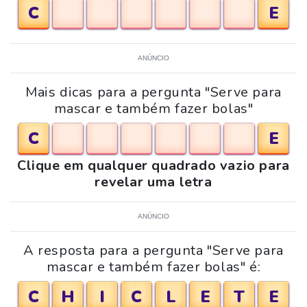
C
E
ANÚNCIO
Mais dicas para a pergunta "Serve para
mascar e também fazer bolas"
C
E
Clique em qualquer quadrado vazio para
revelar uma letra
ANÚNCIO
A resposta para a pergunta "Serve para
mascar e também fazer bolas" é:
C
H
I
C
L
E
T
E