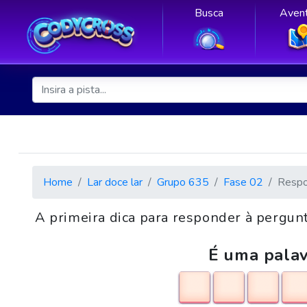
Busca
Avent
Home
Lar doce lar
Grupo 635
Fase 02
Respo
A primeira dica para responder à pergu
É uma palav