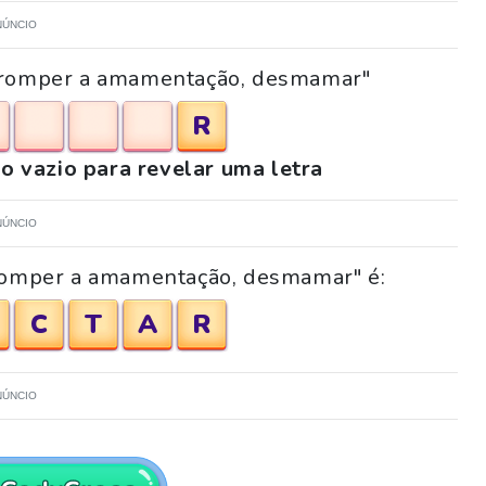
NÚNCIO
terromper a amamentação, desmamar"
R
o vazio para revelar uma letra
NÚNCIO
rromper a amamentação, desmamar" é:
C
T
A
R
NÚNCIO