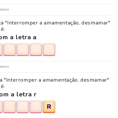
NÚNCIO
nta "Interromper a amamentação, desmamar"
é:
m a letra a
NÚNCIO
nta "Interromper a amamentação, desmamar"
é:
om a letra r
R