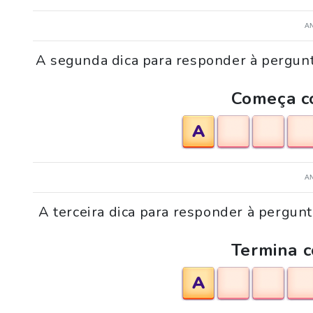
A
A segunda dica para responder à pergu
Começa co
A
A
A terceira dica para responder à pergu
Termina c
A