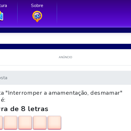
ura
Sobre
ANÚNCIO
sta
nta "Interromper a amamentação, desmamar"
é:
ra de 8 letras