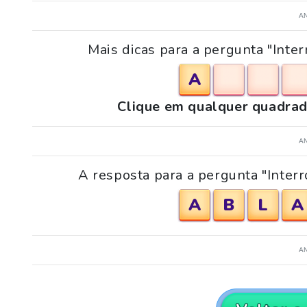
A
Mais dicas para a pergunta "In
A
Clique em qualquer quadrad
A
A resposta para a pergunta "Inte
A
B
L
A
A