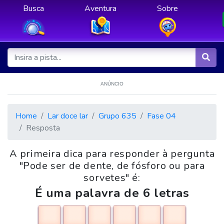
Busca
Aventura
Sobre
ANÚNCIO
Home
Lar doce lar
Grupo 635
Fase 04
Resposta
A primeira dica para responder à pergunta
"Pode ser de dente, de fósforo ou para
sorvetes" é:
É uma palavra de 6 letras