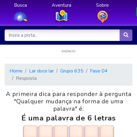
Busca
Aventura
Sobre
ANÚNCIO
Home
Lar doce lar
Grupo 635
Fase 04
Resposta
A primeira dica para responder à pergunta
"Qualquer mudança na forma de uma
palavra" é:
É uma palavra de 6 letras