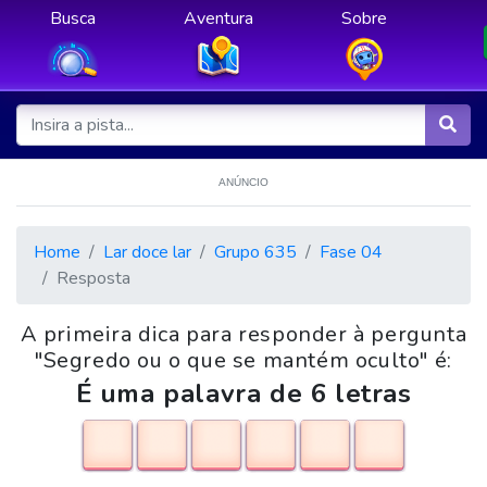
Busca
Aventura
Sobre
ANÚNCIO
Home
Lar doce lar
Grupo 635
Fase 04
Resposta
A primeira dica para responder à pergunta
"Segredo ou o que se mantém oculto" é:
É uma palavra de 6 letras