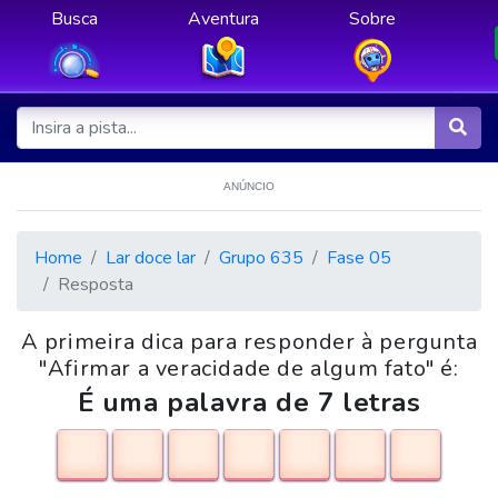
Busca
Aventura
Sobre
ANÚNCIO
Home
Lar doce lar
Grupo 635
Fase 05
Resposta
A primeira dica para responder à pergunta
"Afirmar a veracidade de algum fato" é:
É uma palavra de 7 letras