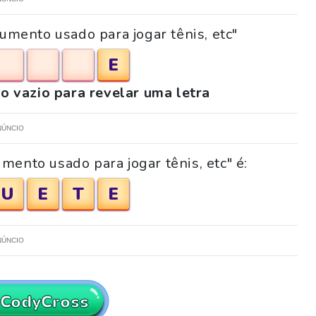
rumento usado para jogar tênis, etc"
E
o vazio para revelar uma letra
NÚNCIO
mento usado para jogar tênis, etc" é:
U
E
T
E
NÚNCIO
 CodyCross