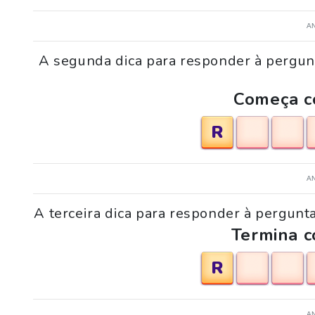
A
A segunda dica para responder à pergunt
Começa co
R
A
A terceira dica para responder à pergunta
Termina c
R
A