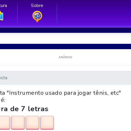
ura
Sobre
ANÚNCIO
sta
a "Instrumento usado para jogar tênis, etc"
é:
ra de 7 letras