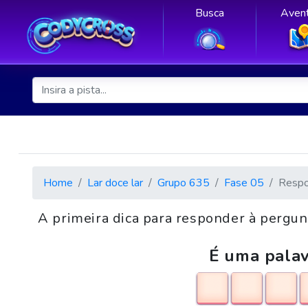
Busca
Avent
Home
Lar doce lar
Grupo 635
Fase 05
Respo
A primeira dica para responder à pergunt
É uma palav