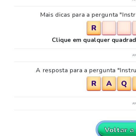
Mais dicas para a pergunta "Inst
R
Clique em qualquer quadrad
A
A resposta para a pergunta "Instru
R
A
Q
A
Voltar a