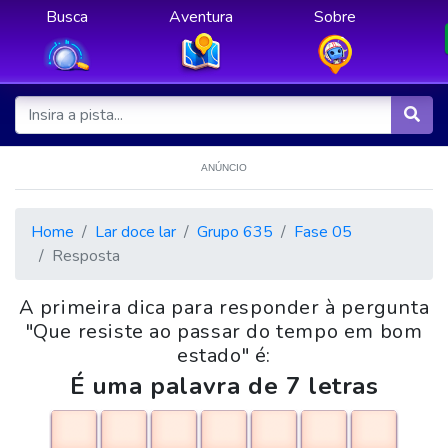
Busca
Aventura
Sobre
ANÚNCIO
Home
Lar doce lar
Grupo 635
Fase 05
Resposta
A primeira dica para responder à pergunta
"Que resiste ao passar do tempo em bom
estado" é:
É uma palavra de 7 letras