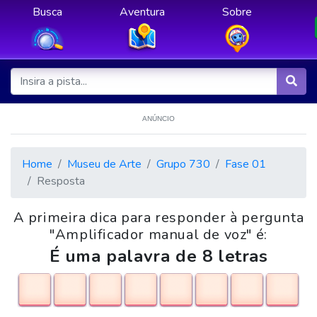
Busca
Aventura
Sobre
ANÚNCIO
Home
Museu de Arte
Grupo 730
Fase 01
Resposta
A primeira dica para responder à pergunta
"Amplificador manual de voz" é:
É uma palavra de 8 letras