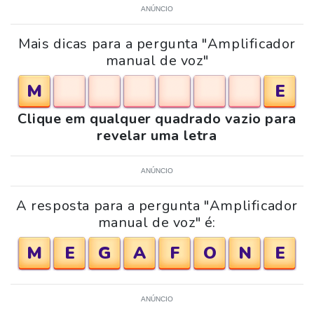
ANÚNCIO
Mais dicas para a pergunta "Amplificador
manual de voz"
M
E
Clique em qualquer quadrado vazio para
revelar uma letra
ANÚNCIO
A resposta para a pergunta "Amplificador
manual de voz" é:
M
E
G
A
F
O
N
E
ANÚNCIO