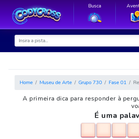
Busca
Avent
Home
Museu de Arte
Grupo 730
Fase 01
Re
A primeira dica para responder à pergu
vo
É uma palav