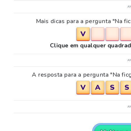
A
Mais dicas para a pergunta "Na fi
V
Clique em qualquer quadrad
A
A resposta para a pergunta "Na ficç
V
A
S
S
A