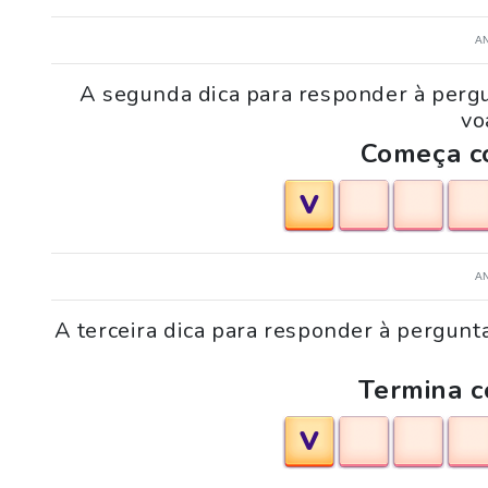
A
A segunda dica para responder à pergu
vo
Começa co
V
A
A terceira dica para responder à pergunta
Termina c
V