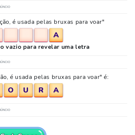
NÚNCIO
cção, é usada pelas bruxas para voar"
A
o vazio para revelar uma letra
NÚNCIO
ão, é usada pelas bruxas para voar" é:
O
U
R
A
NÚNCIO