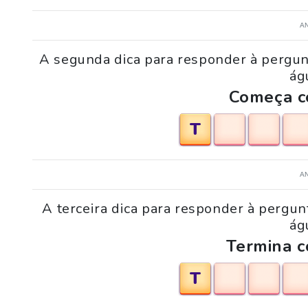
A
A segunda dica para responder à pergun
ág
Começa co
T
A
A terceira dica para responder à pergun
ág
Termina c
T