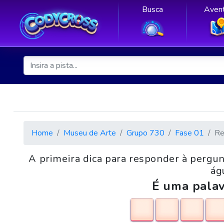
Busca
Avent
Home
Museu de Arte
Grupo 730
Fase 01
Re
A primeira dica para responder à pergun
ág
É uma palav