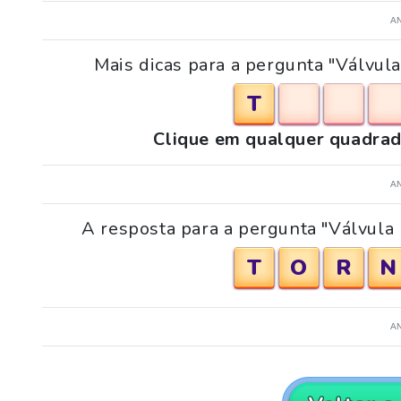
A
Mais dicas para a pergunta "Válvul
T
Clique em qualquer quadrad
A
A resposta para a pergunta "Válvula 
T
O
R
N
A