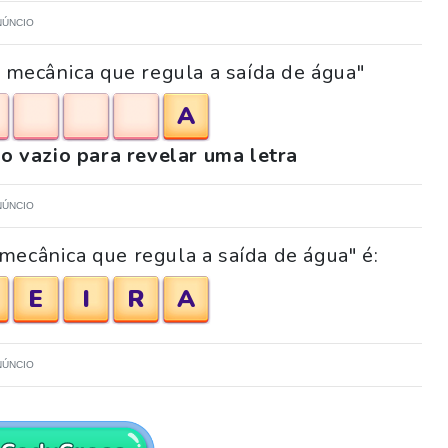
NÚNCIO
a mecânica que regula a saída de água"
A
o vazio para revelar uma letra
NÚNCIO
mecânica que regula a saída de água" é:
E
I
R
A
NÚNCIO