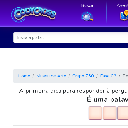
Busca
Avent
Home
Museu de Arte
Grupo 730
Fase 02
Re
A primeira dica para responder à pergun
É uma palav