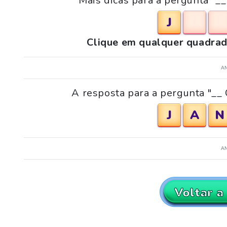
Mais dicas para a pergunta "__
J
Clique em qualquer quadrad
A
A resposta para a pergunta "__ 
J
A
N
A
Voltar a