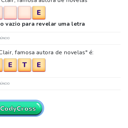
 Clair, famosa autora de novelas"
E
o vazio para revelar uma letra
NÚNCIO
Clair, famosa autora de novelas" é:
E
T
E
NÚNCIO
 CodyCross