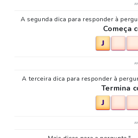
A
A segunda dica para responder à pergun
Começa co
J
A
A terceira dica para responder à pergun
Termina c
J
A