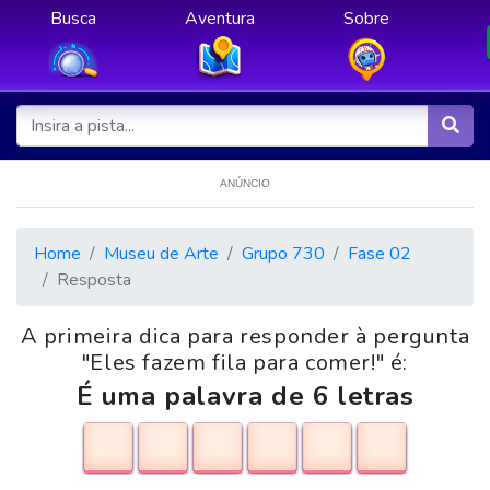
Busca
Aventura
Sobre
ANÚNCIO
Home
Museu de Arte
Grupo 730
Fase 02
Resposta
A primeira dica para responder à pergunta
"Eles fazem fila para comer!" é:
É uma palavra de 6 letras