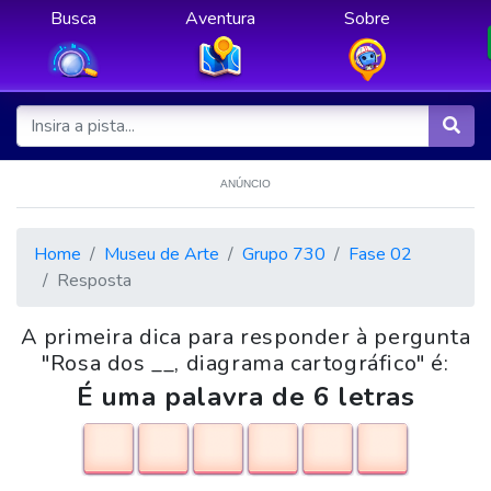
Busca
Aventura
Sobre
ANÚNCIO
Home
Museu de Arte
Grupo 730
Fase 02
Resposta
A primeira dica para responder à pergunta
"Rosa dos __, diagrama cartográfico" é:
É uma palavra de 6 letras