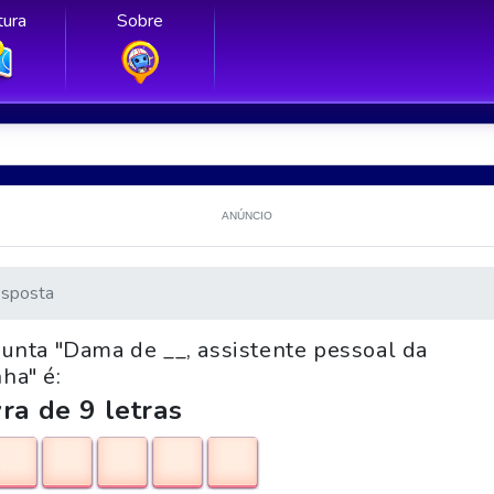
ura
Sobre
ANÚNCIO
sposta
gunta "Dama de __, assistente pessoal da
nha" é:
ra de 9 letras