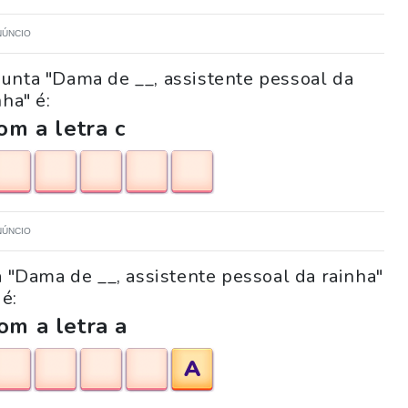
NÚNCIO
unta "Dama de __, assistente pessoal da
nha" é:
m a letra c
NÚNCIO
a "Dama de __, assistente pessoal da rainha"
é:
om a letra a
A