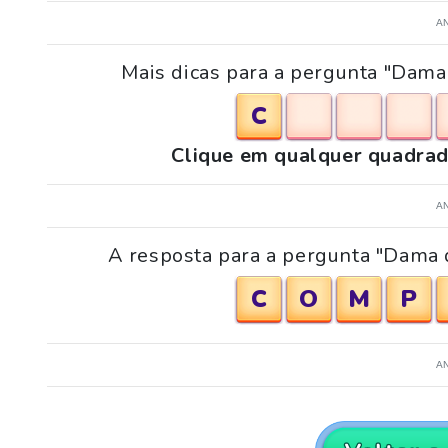
A
Mais dicas para a pergunta "Dama 
C
Clique em qualquer quadrad
A
A resposta para a pergunta "Dama d
C
O
M
P
A