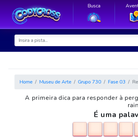
Busca
Avent
Home
Museu de Arte
Grupo 730
Fase 03
Re
A primeira dica para responder à per
rai
É uma palav