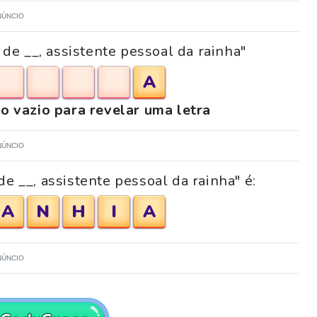
NÚNCIO
de __, assistente pessoal da rainha"
A
o vazio para revelar uma letra
NÚNCIO
e __, assistente pessoal da rainha" é:
A
N
H
I
A
NÚNCIO