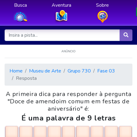
Busca
Aventura
Sobre
ANÚNCIO
Home
Museu de Arte
Grupo 730
Fase 03
Resposta
A primeira dica para responder à pergunta
"Doce de amendoim comum em festas de
aniversário" é:
É uma palavra de 9 letras