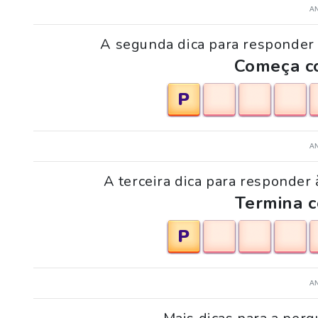
A
A segunda dica para responder 
Começa co
P
A
A terceira dica para responder 
Termina c
P
A