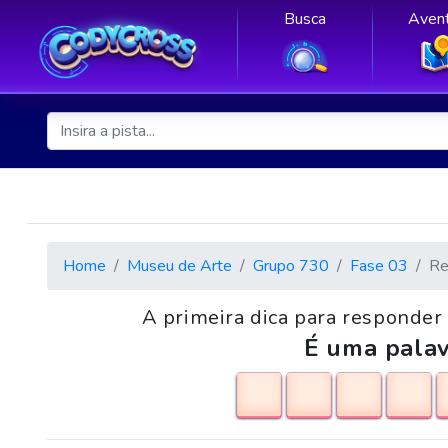
Busca
Avent
Home
Museu de Arte
Grupo 730
Fase 03
Re
A primeira dica para responder 
É uma palav