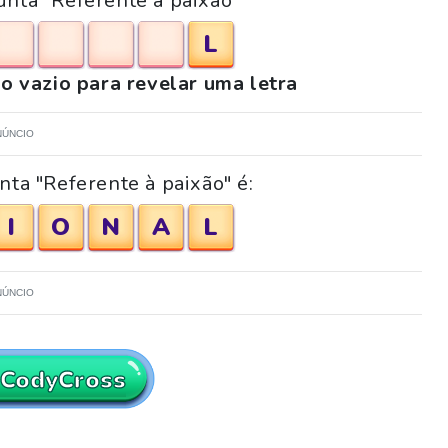
unta "Referente à paixão"
L
o vazio para revelar uma letra
NÚNCIO
nta "Referente à paixão" é:
I
O
N
A
L
NÚNCIO
 CodyCross