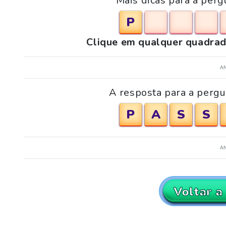
Mais dicas para a perg
P
Clique em qualquer quadrad
A
A resposta para a pergu
P
A
S
S
A
Voltar a