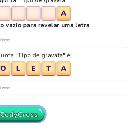
rgunta "Tipo de gravata"
A
o vazio para revelar uma letra
NÚNCIO
unta "Tipo de gravata" é:
O
L
E
T
A
NÚNCIO
 CodyCross