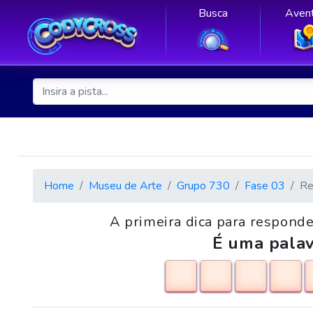
Busca
Avent
Home
Museu de Arte
Grupo 730
Fase 03
Re
A primeira dica para responde
É uma palav