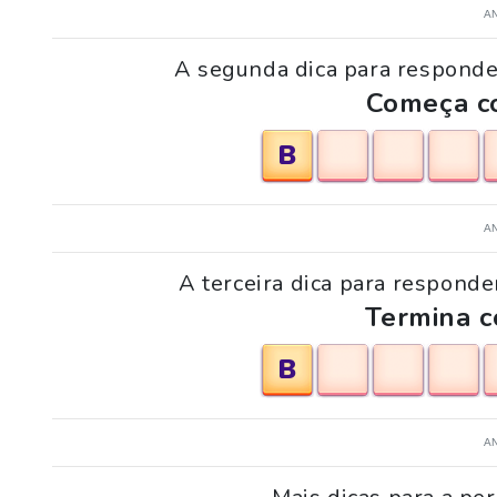
A
A segunda dica para responder
Começa co
B
A
A terceira dica para responde
Termina c
B
A