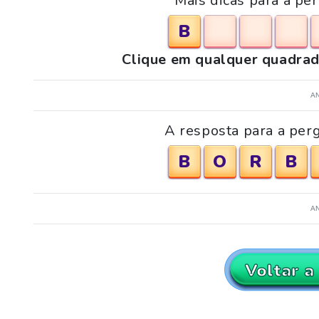
Mais dicas para a pe
B
Clique em qualquer quadrad
A
A resposta para a perg
B
O
R
B
A
Voltar a