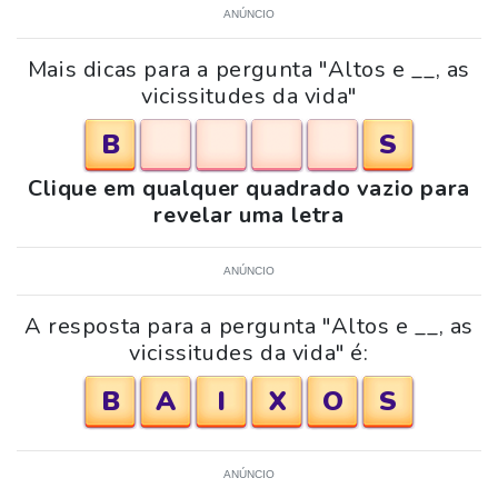
ANÚNCIO
Mais dicas para a pergunta "Altos e __, as
vicissitudes da vida"
B
S
Clique em qualquer quadrado vazio para
revelar uma letra
ANÚNCIO
A resposta para a pergunta "Altos e __, as
vicissitudes da vida" é:
B
A
I
X
O
S
ANÚNCIO