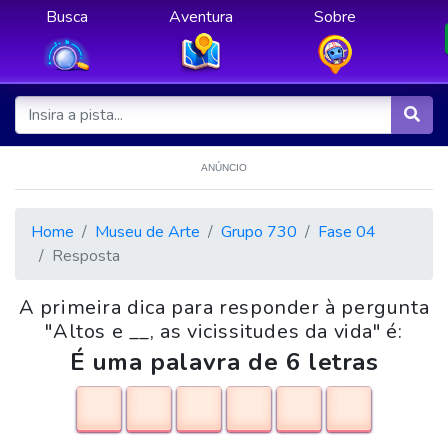
Busca
Aventura
Sobre
ANÚNCIO
Home
Museu de Arte
Grupo 730
Fase 04
Resposta
A primeira dica para responder à pergunta
"Altos e __, as vicissitudes da vida" é:
É uma palavra de 6 letras