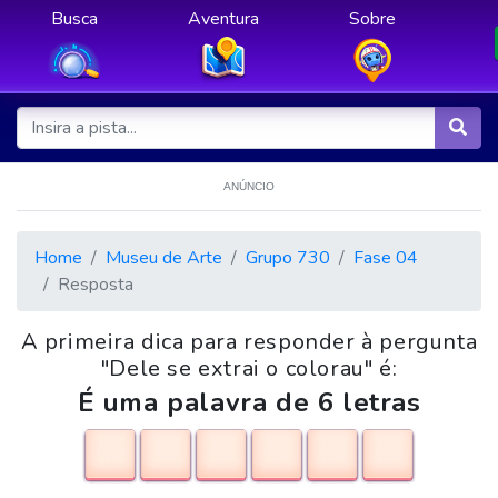
Busca
Aventura
Sobre
ANÚNCIO
Home
Museu de Arte
Grupo 730
Fase 04
Resposta
A primeira dica para responder à pergunta
"Dele se extrai o colorau" é:
É uma palavra de 6 letras