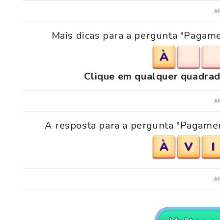
A
Mais dicas para a pergunta "Pagam
À
Clique em qualquer quadrad
A
A resposta para a pergunta "Pagamen
À
V
I
A