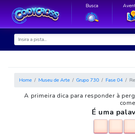
Busca
Avent
Home
Museu de Arte
Grupo 730
Fase 04
Re
A primeira dica para responder à pe
comer
É uma palav