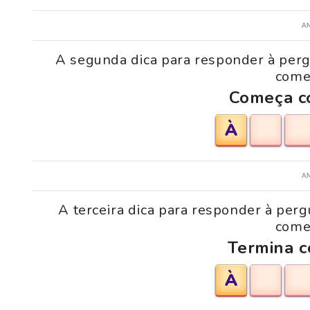
A
A segunda dica para responder à per
comer
Começa co
À
A
A terceira dica para responder à pe
comer
Termina c
À