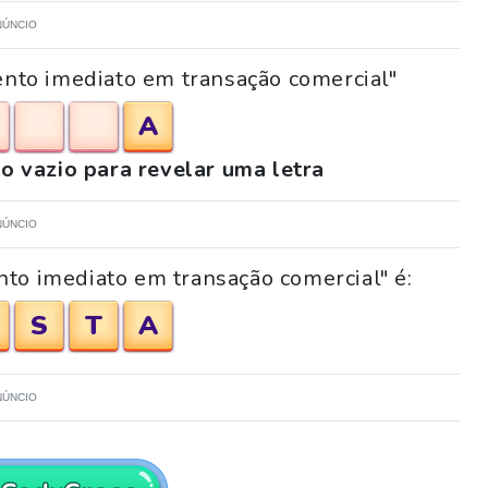
NÚNCIO
ento imediato em transação comercial"
A
o vazio para revelar uma letra
NÚNCIO
to imediato em transação comercial" é:
S
T
A
NÚNCIO