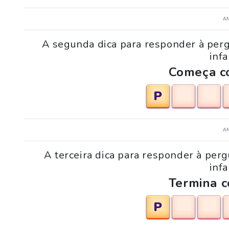
A
A segunda dica para responder à pergu
infa
Começa co
P
A
A terceira dica para responder à perg
infa
Termina c
P