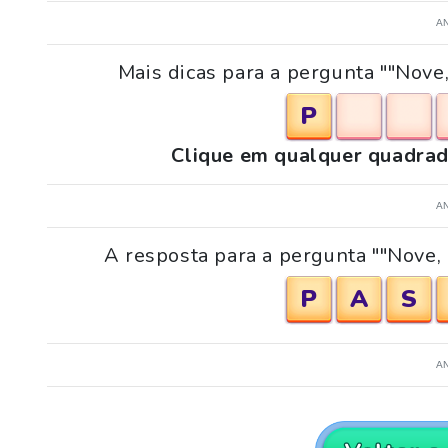
A
Mais dicas para a pergunta ""Nove, 
P
Clique em qualquer quadrad
A
A resposta para a pergunta ""Nove, d
P
A
S
A