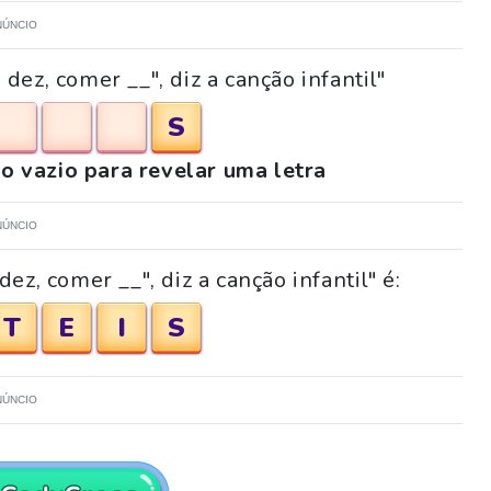
NÚNCIO
dez, comer __", diz a canção infantil"
S
o vazio para revelar uma letra
NÚNCIO
ez, comer __", diz a canção infantil" é:
T
E
I
S
NÚNCIO