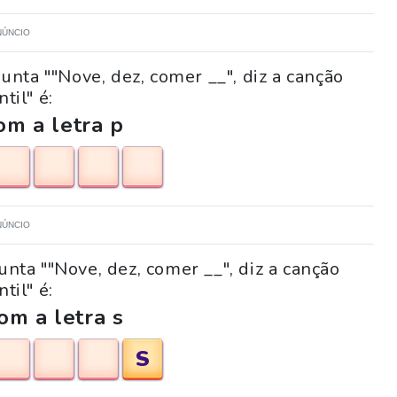
NÚNCIO
nta ""Nove, dez, comer __", diz a canção
ntil" é:
m a letra p
NÚNCIO
unta ""Nove, dez, comer __", diz a canção
ntil" é:
om a letra s
S