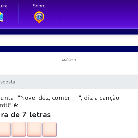
ura
Sobre
ANÚNCIO
sposta
unta ""Nove, dez, comer __", diz a canção
ntil" é:
ra de 7 letras