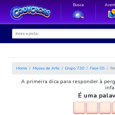
Busca
Avent
Home
Museu de Arte
Grupo 730
Fase 05
Re
A primeira dica para responder à perg
infa
É uma palav