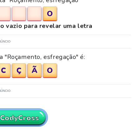
nta "Roçamento, esfregação"
O
o vazio para revelar uma letra
NÚNCIO
a "Roçamento, esfregação" é:
C
Ç
Ã
O
NÚNCIO
 CodyCross