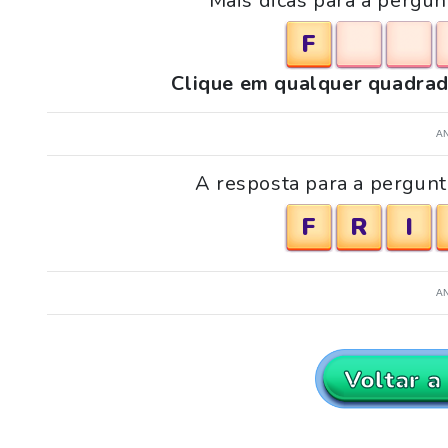
Mais dicas para a pergu
F
Clique em qualquer quadrad
A
A resposta para a pergunt
F
R
I
A
Voltar a