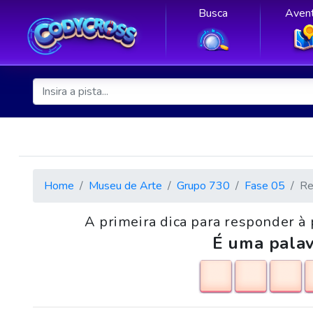
Busca
Avent
Home
Museu de Arte
Grupo 730
Fase 05
Re
A primeira dica para responder à
É uma palav