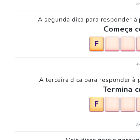
A
A segunda dica para responder à 
Começa co
F
A
A terceira dica para responder à
Termina c
F
A