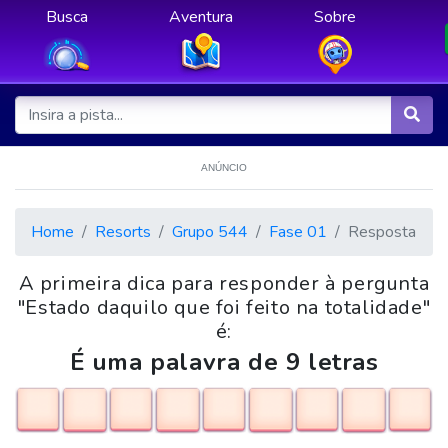
Busca
Aventura
Sobre
ANÚNCIO
Home
Resorts
Grupo 544
Fase 01
Resposta
A primeira dica para responder à pergunta
"Estado daquilo que foi feito na totalidade"
é:
É uma palavra de 9 letras