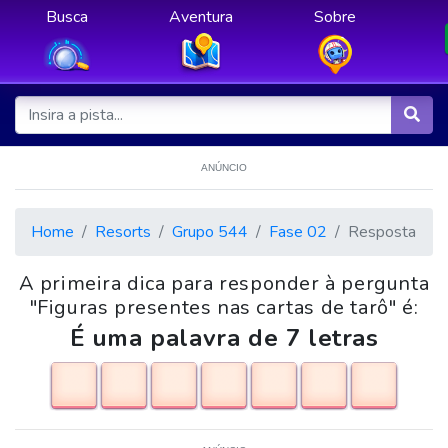
Busca
Aventura
Sobre
ANÚNCIO
Home
Resorts
Grupo 544
Fase 02
Resposta
A primeira dica para responder à pergunta
"Figuras presentes nas cartas de tarô" é:
É uma palavra de 7 letras