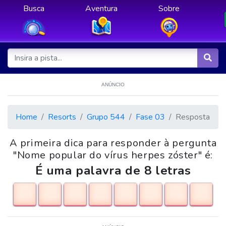
Busca
Aventura
Sobre
ANÚNCIO
Home
Resorts
Grupo 544
Fase 03
Resposta
A primeira dica para responder à pergunta
"Nome popular do vírus herpes zóster" é:
É uma palavra de 8 letras