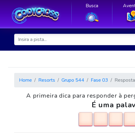
Busca
Avent
Home
Resorts
Grupo 544
Fase 03
Resposta
A primeira dica para responder à per
É uma palav