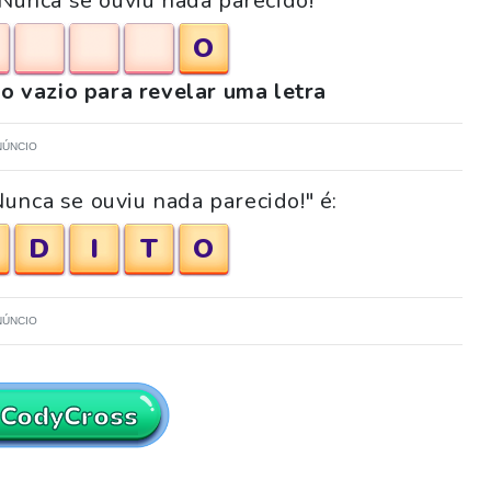
"Nunca se ouviu nada parecido!"
O
o vazio para revelar uma letra
NÚNCIO
unca se ouviu nada parecido!" é:
D
I
T
O
NÚNCIO
 CodyCross