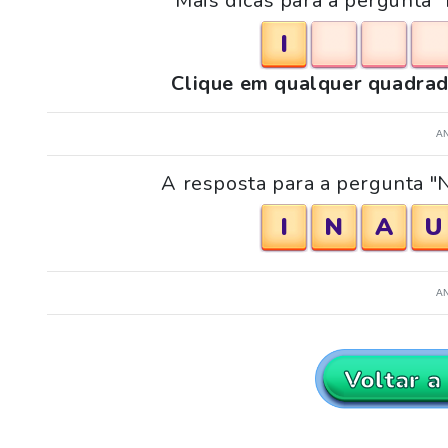
Mais dicas para a pergunta 
I
Clique em qualquer quadrad
A
A resposta para a pergunta "N
I
N
A
U
A
Voltar a