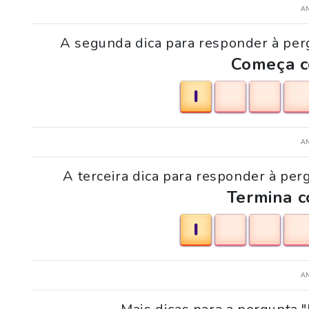
A
A segunda dica para responder à perg
Começa co
I
A
A terceira dica para responder à per
Termina c
I
A