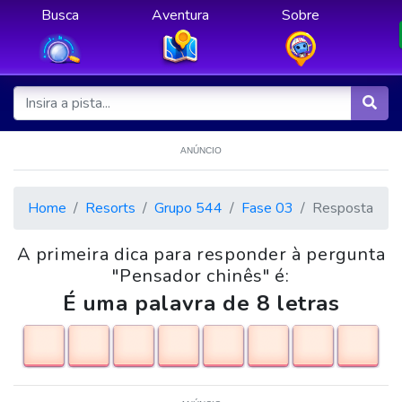
Busca
Aventura
Sobre
ANÚNCIO
Home
Resorts
Grupo 544
Fase 03
Resposta
A primeira dica para responder à pergunta
"Pensador chinês" é:
É uma palavra de 8 letras