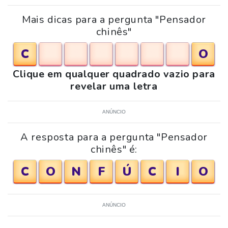
Mais dicas para a pergunta "Pensador
chinês"
C
O
Clique em qualquer quadrado vazio para
revelar uma letra
ANÚNCIO
A resposta para a pergunta "Pensador
chinês" é:
C
O
N
F
Ú
C
I
O
ANÚNCIO