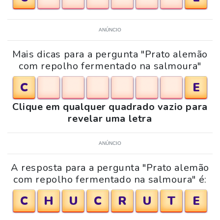
ANÚNCIO
Mais dicas para a pergunta "Prato alemão
com repolho fermentado na salmoura"
C
E
Clique em qualquer quadrado vazio para
revelar uma letra
ANÚNCIO
A resposta para a pergunta "Prato alemão
com repolho fermentado na salmoura" é:
C
H
U
C
R
U
T
E