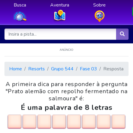
Busca
Aventura
Sobre
ANÚNCIO
Home
Resorts
Grupo 544
Fase 03
Resposta
A primeira dica para responder à pergunta
"Prato alemão com repolho fermentado na
salmoura" é:
É uma palavra de 8 letras