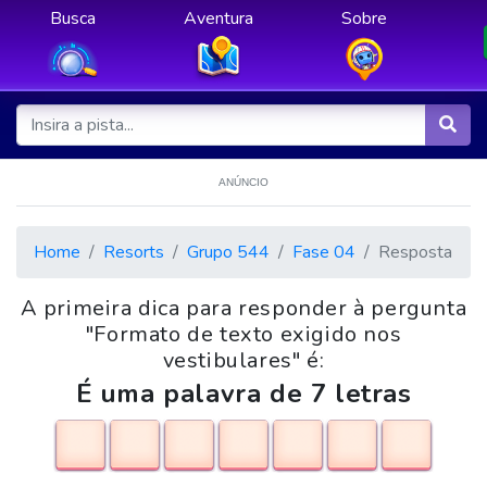
Busca
Aventura
Sobre
ANÚNCIO
Home
Resorts
Grupo 544
Fase 04
Resposta
A primeira dica para responder à pergunta
"Formato de texto exigido nos
vestibulares" é:
É uma palavra de 7 letras