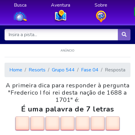
Busca
Aventura
Sobre
ANÚNCIO
Home
Resorts
Grupo 544
Fase 04
Resposta
A primeira dica para responder à pergunta
"Frederico I foi rei desta nação de 1688 a
1701" é:
É uma palavra de 7 letras