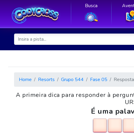
Busca
Avent
Home
Resorts
Grupo 544
Fase 05
Resposta
A primeira dica para responder à pergun
UR
É uma palav