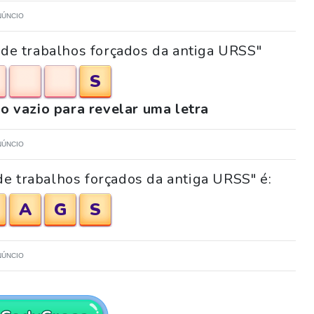
NÚNCIO
 de trabalhos forçados da antiga URSS"
S
o vazio para revelar uma letra
NÚNCIO
e trabalhos forçados da antiga URSS" é:
A
G
S
NÚNCIO