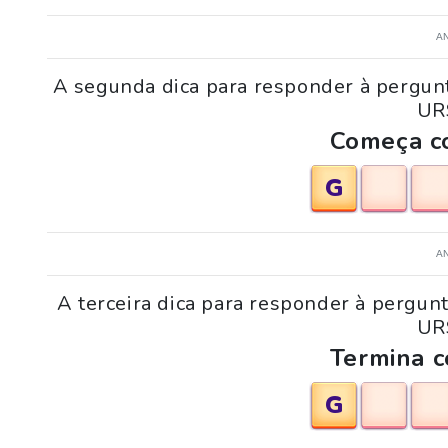
A
A segunda dica para responder à pergun
UR
Começa co
G
A
A terceira dica para responder à pergun
UR
Termina c
G