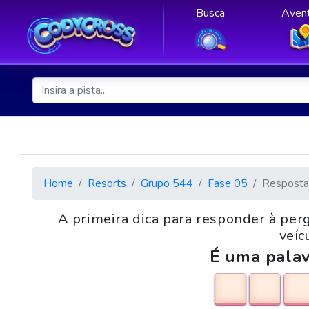
Busca
Avent
Home
Resorts
Grupo 544
Fase 05
Resposta
A primeira dica para responder à per
veíc
É uma palav