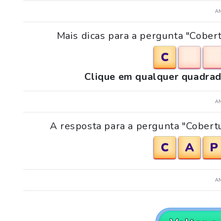
A
Mais dicas para a pergunta "Cober
C
Clique em qualquer quadrad
A
A resposta para a pergunta "Cobertu
C
A
P
A