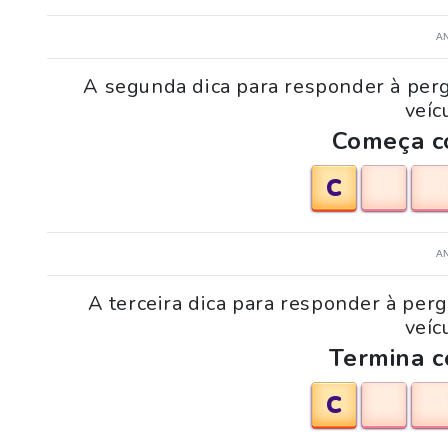
A
A segunda dica para responder à per
veíc
Começa co
C
A
A terceira dica para responder à per
veíc
Termina c
C