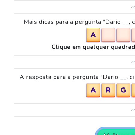
A
Mais dicas para a pergunta "Dario __, 
A
Clique em qualquer quadrad
A
A resposta para a pergunta "Dario __, ci
A
R
G
A