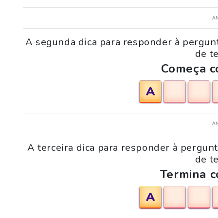
A
A segunda dica para responder à pergunta
de te
Começa co
A
A
A terceira dica para responder à pergunt
de te
Termina c
A