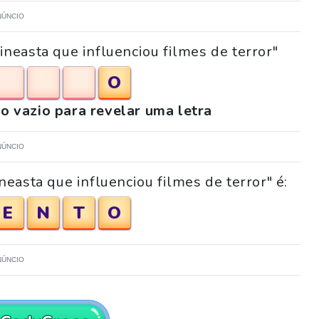
NÚNCIO
cineasta que influenciou filmes de terror"
O
o vazio para revelar uma letra
NÚNCIO
neasta que influenciou filmes de terror" é:
E
N
T
O
NÚNCIO