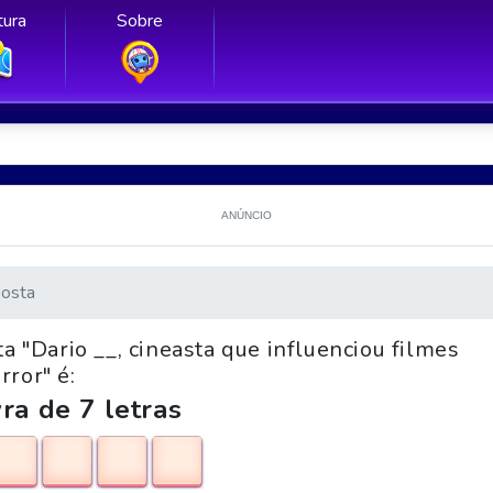
ura
Sobre
ANÚNCIO
osta
a "Dario __, cineasta que influenciou filmes
rror" é:
ra de 7 letras