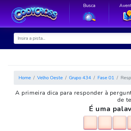
Busca
Avent
Home
Velho Oeste
Grupo 434
Fase 01
Resp
A primeira dica para responder à pergunt
de te
É uma palav