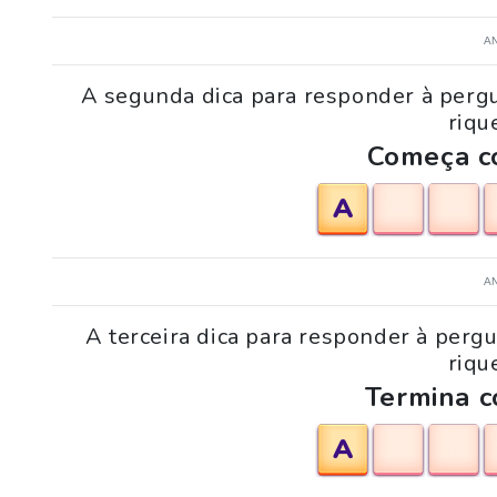
A
A segunda dica para responder à pergu
riqu
Começa co
A
A
A terceira dica para responder à perg
riqu
Termina c
A