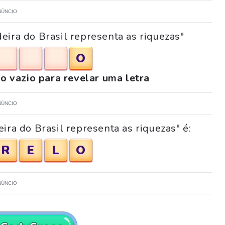
NÚNCIO
eira do Brasil representa as riquezas"
O
o vazio para revelar uma letra
NÚNCIO
ira do Brasil representa as riquezas" é:
R
E
L
O
NÚNCIO