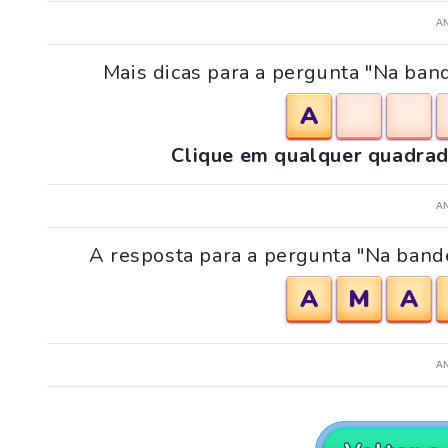
A
Mais dicas para a pergunta "Na band
A
Clique em qualquer quadrad
A
A resposta para a pergunta "Na bande
A
M
A
A