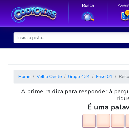
Busca
Avent
Home
Velho Oeste
Grupo 434
Fase 01
Resp
A primeira dica para responder à perg
riqu
É uma palav