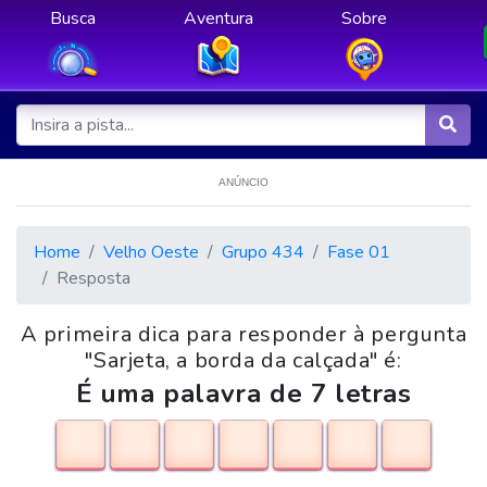
Busca
Aventura
Sobre
ANÚNCIO
Home
Velho Oeste
Grupo 434
Fase 01
Resposta
A primeira dica para responder à pergunta
"Sarjeta, a borda da calçada" é:
É uma palavra de 7 letras