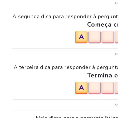
A
A segunda dica para responder à pergunta
Começa co
A
A
A terceira dica para responder à pergunta
Termina c
A
A