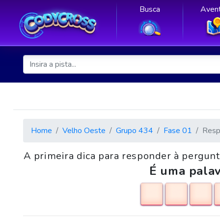
Busca
Avent
Home
Velho Oeste
Grupo 434
Fase 01
Resp
A primeira dica para responder à pergunta
É uma palav