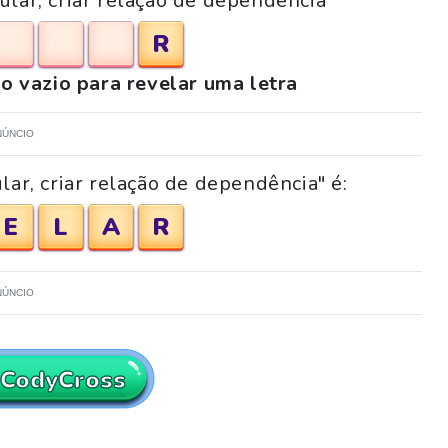
ular, criar relação de dependência"
R
o vazio para revelar uma letra
NÚNCIO
lar, criar relação de dependência" é:
E
L
A
R
NÚNCIO
 CodyCross