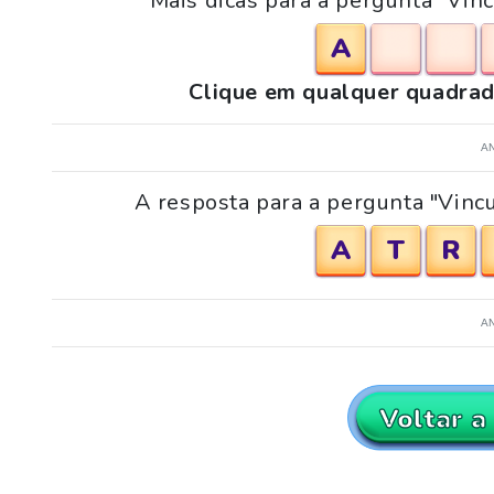
Mais dicas para a pergunta "Vinc
A
Clique em qualquer quadrad
A
A resposta para a pergunta "Vincu
A
T
R
A
Voltar a