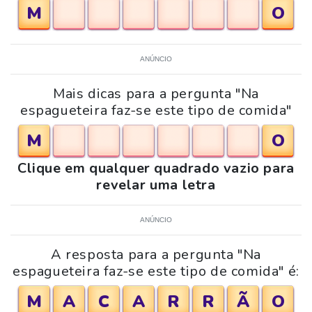
M
O
ANÚNCIO
Mais dicas para a pergunta "Na
espagueteira faz-se este tipo de comida"
M
O
Clique em qualquer quadrado vazio para
revelar uma letra
ANÚNCIO
A resposta para a pergunta "Na
espagueteira faz-se este tipo de comida" é:
M
A
C
A
R
R
Ã
O