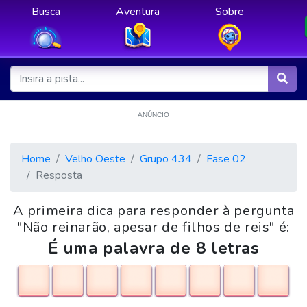
Busca
Aventura
Sobre
ANÚNCIO
Home
Velho Oeste
Grupo 434
Fase 02
Resposta
A primeira dica para responder à pergunta
"Não reinarão, apesar de filhos de reis" é:
É uma palavra de 8 letras