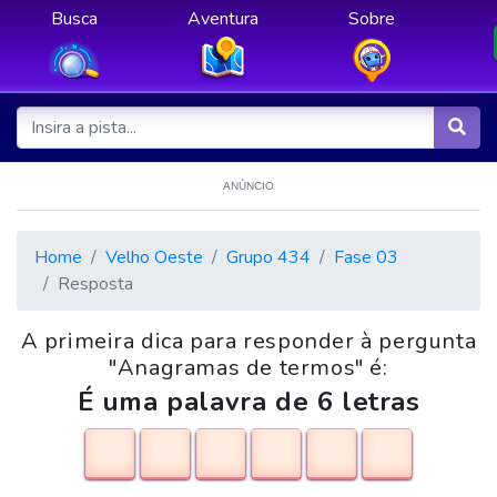
Busca
Aventura
Sobre
ANÚNCIO
Home
Velho Oeste
Grupo 434
Fase 03
Resposta
A primeira dica para responder à pergunta
"Anagramas de termos" é:
É uma palavra de 6 letras