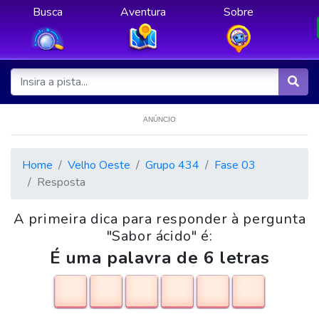
Busca
Aventura
Sobre
ANÚNCIO
Home
Velho Oeste
Grupo 434
Fase 03
Resposta
A primeira dica para responder à pergunta
"Sabor ácido" é:
É uma palavra de 6 letras