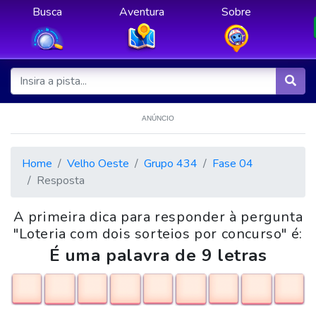
Busca
Aventura
Sobre
ANÚNCIO
Home
Velho Oeste
Grupo 434
Fase 04
Resposta
A primeira dica para responder à pergunta
"Loteria com dois sorteios por concurso" é:
É uma palavra de 9 letras